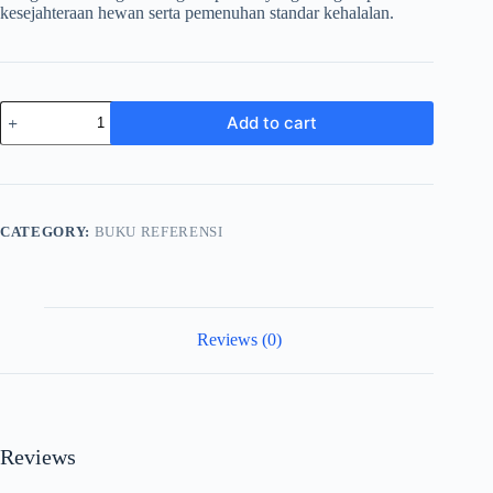
kesejahteraan hewan serta pemenuhan standar kehalalan.
Praktik
Add to cart
Penyembelihan
Ayam
Potong:
Pedoman
Islami,
Halal
CATEGORY:
BUKU REFERENSI
dan
Berkualitas
quantity
Reviews (0)
Reviews